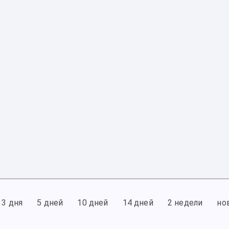
3 дня
5 дней
10 дней
14 дней
2 недели
но