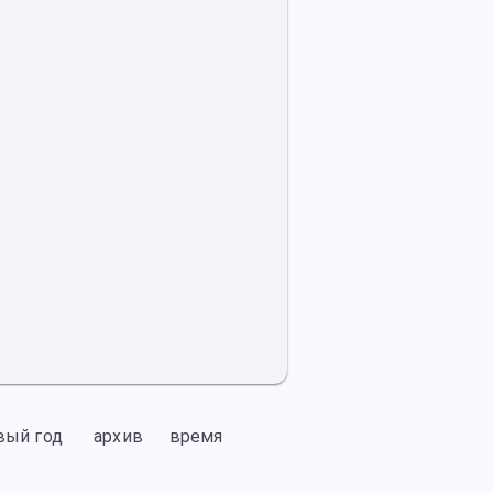
вый год
архив
время