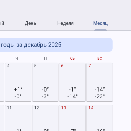
ый
День
Неделя
Месяц
годы за декабрь 2025
ЧТ
ПТ
СБ
ВС
П
4
5
6
7
+1°
-0°
-1°
-14°
-0°
-3°
-14°
-23°
11
12
13
14
5