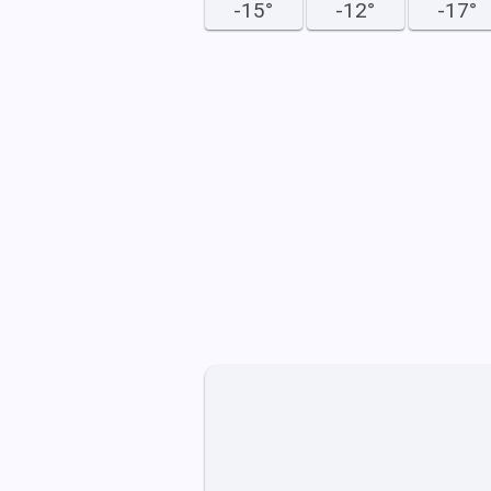
-15°
-12°
-17°