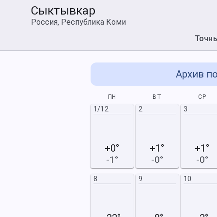
Сыктывкар
Россия, Республика Коми
Точн
Архив по
СБ
ВС
ПН
ВТ
СР
1/11
2
1/12
2
3
+0°
+1°
+1°
-1°
-0°
-0°
8
9
8
9
10