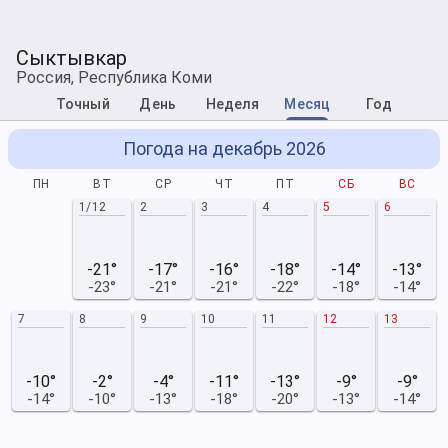
Сыктывкар
Россия, Республика Коми
Точный
День
Неделя
Месяц
Год
Погода на декабрь 2026
ПН
ВТ
СР
ЧТ
ПТ
СБ
ВС
1/12
2
3
4
5
6
-21°
-17°
-16°
-18°
-14°
-13°
-23°
-21°
-21°
-22°
-18°
-14°
7
8
9
10
11
12
13
-10°
-2°
-4°
-11°
-13°
-9°
-9°
-14°
-10°
-13°
-18°
-20°
-13°
-14°