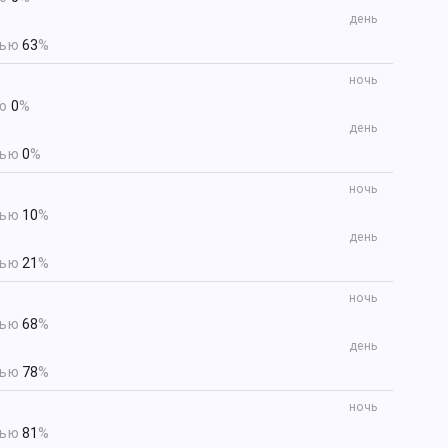
день
тью
63
%
ночь
ью
0
%
день
тью
0
%
ночь
тью
10
%
день
тью
21
%
ночь
тью
68
%
день
тью
78
%
ночь
тью
81
%