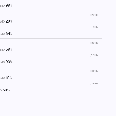
тью
98
%
ночь
тью
20
%
день
тью
64
%
ночь
тью
58
%
день
тью
93
%
ночь
тью
51
%
день
ью
58
%