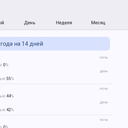
ый
День
Неделя
Месяц
года на 14 дней
ночь
ью
0
%
день
тью
55
%
ночь
тью
44
%
день
тью
42
%
ночь
ью
0
%