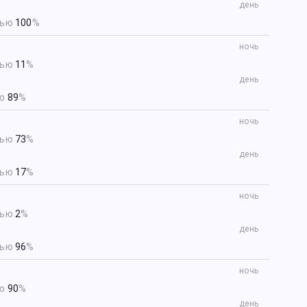
день
тью
100
%
ночь
тью
11
%
день
ью
89
%
ночь
тью
73
%
день
тью
17
%
ночь
тью
2
%
день
тью
96
%
ночь
ью
90
%
день