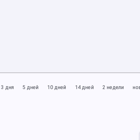
3 дня
5 дней
10 дней
14 дней
2 недели
но