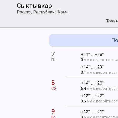
Сыктывкар
Россия, Республика Коми
Точн
По
7
+11° ... +18°
Пт
0
мм с вероятност
+14° ... +23°
3.1
мм с вероятнос
8
+14° ... +20°
Сб
6.4
мм с вероятнос
+12° ... +22°
0.6
мм с вероятнос
9
+12° ... +21°
Вс
0
мм с вероятност