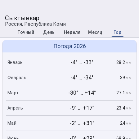
Сыктывкар
Россия, Республика Коми
Точный
День
Неделя
Месяц
Год
Погода 2026
-4° ... -33°
28.2
Январь
мм
-4° ... -34°
39
Февраль
мм
-30° ... +14°
27.1
Март
мм
-9° ... +17°
23.4
Апрель
мм
-2° ... +31°
24
Май
мм
-0° ... +29°
68.9
Июнь
мм