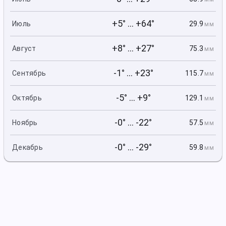
+5° ... +64°
29.9
Июль
мм
+8° ... +27°
75.3
Август
мм
-1° ... +23°
115.7
Сентябрь
мм
-5° ... +9°
129.1
Октябрь
мм
-0° ... -22°
57.5
Ноябрь
мм
-0° ... -29°
59.8
Декабрь
мм