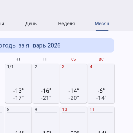
ый
День
Неделя
Месяц
огоды за январь 2026
ЧТ
ПТ
СБ
ВС
П
1/1
2
3
4
-13°
-16°
-14°
-6°
-17°
-21°
-20°
-14°
8
9
10
11
2