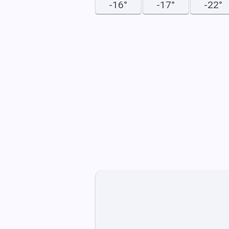
-16°
-17°
-22°