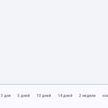
3 дня
5 дней
10 дней
14 дней
2 недели
но