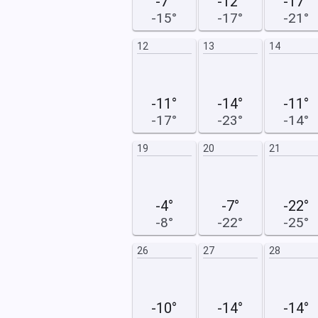
-7°
-12°
-17°
-15°
-17°
-21°
20
21
12
13
14
-11°
-14°
-11°
-17°
-23°
-14°
27
28
19
20
21
-4°
-7°
-22°
-8°
-22°
-25°
26
27
28
-10°
-14°
-14°