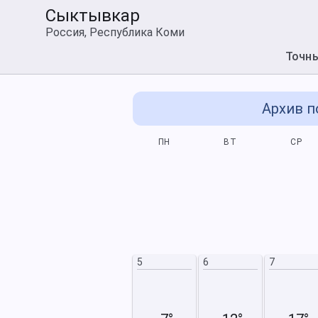
Сыктывкар
Россия, Республика Коми
Точн
Архив п
СБ
ВС
ПН
ВТ
СР
6
7
13
14
5
6
7