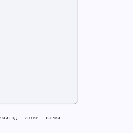
вый год
архив
время