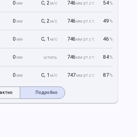
1
0
С
,
2
746
54
мм
м/с
мм рт
.ст.
%
1
0
С
,
2
746
49
мм
м/с
мм рт
.ст.
%
1
0
С
,
1
746
46
мм
м/с
мм рт
.ст.
%
2
0
746
84
мм
штиль
мм рт
.ст.
%
2
0
С
,
1
747
87
мм
м/с
мм рт
.ст.
%
актно
Подробно