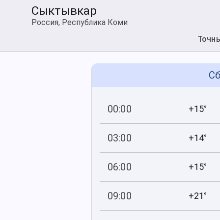
Сыктывкар
Россия, Республика Коми
Точн
Сб
00:00
+15°
743
94
мм рт
.ст.
%
03:00
+14°
743
84
мм рт
.ст.
%
06:00
+15°
743
82
мм рт
.ст.
%
09:00
+21°
744
75
мм рт
.ст.
%