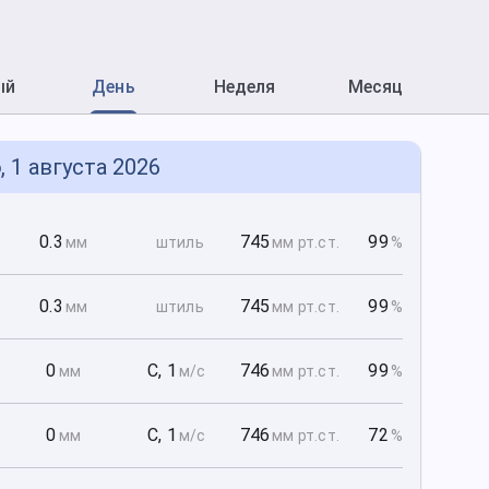
ый
День
Неделя
Месяц
, 1 августа 2026
0
0.3
745
99
мм
штиль
мм рт
.ст.
%
0
0.3
745
99
мм
штиль
мм рт
.ст.
%
0
0
С
,
1
746
99
мм
м/с
мм рт
.ст.
%
0
0
С
,
1
746
72
мм
м/с
мм рт
.ст.
%