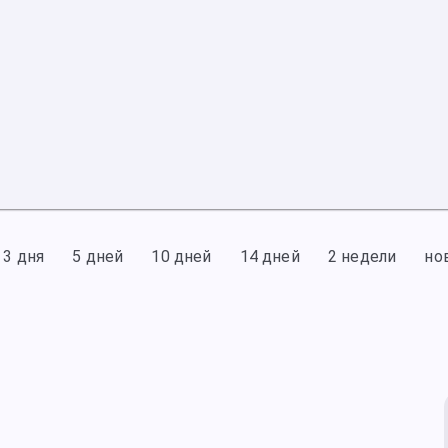
3 дня
5 дней
10 дней
14 дней
2 недели
но