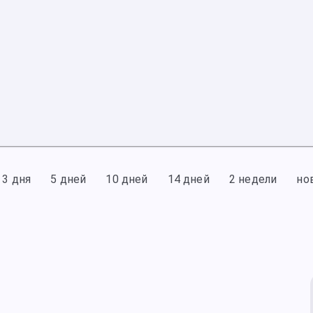
3 дня
5 дней
10 дней
14 дней
2 недели
но