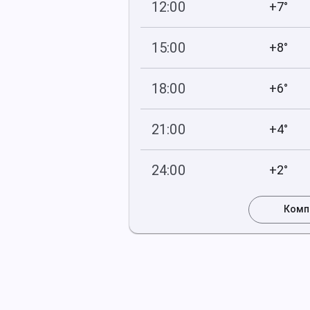
12:00
+7°
749
63
мм рт
.ст.
%
15:00
+8°
750
59
мм рт
.ст.
%
18:00
+6°
750
59
мм рт
.ст.
%
21:00
+4°
750
78
мм рт
.ст.
%
24:00
+2°
750
85
мм рт
.ст.
%
Комп