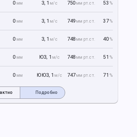
1
0
З
,
1
750
53
мм
м/с
мм рт
.ст.
%
1
0
З
,
1
749
37
мм
м/с
мм рт
.ст.
%
1
0
З
,
1
748
40
мм
м/с
мм рт
.ст.
%
2
0
ЮЗ
,
1
748
51
мм
м/с
мм рт
.ст.
%
2
0
ЮЮЗ
,
1
747
71
мм
м/с
мм рт
.ст.
%
актно
Подробно