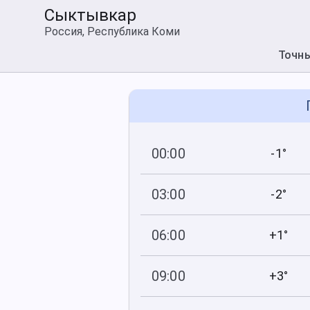
Сыктывкар
Россия, Республика Коми
Точн
00:00
-1°
744
94
мм рт
.ст.
%
03:00
-2°
745
91
мм рт
.ст.
%
06:00
+1°
746
88
мм рт
.ст.
%
09:00
+3°
748
79
мм рт
.ст.
%