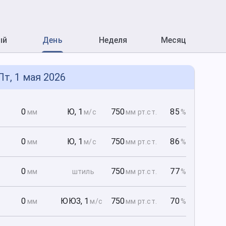
ый
День
Неделя
Месяц
Пт, 1 мая 2026
0
0
Ю
,
1
750
85
мм
м/с
мм рт
.ст.
%
0
0
Ю
,
1
750
86
мм
м/с
мм рт
.ст.
%
0
0
750
77
мм
штиль
мм рт
.ст.
%
0
0
ЮЮЗ
,
1
750
70
мм
м/с
мм рт
.ст.
%