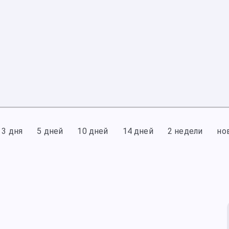
3 дня
5 дней
10 дней
14 дней
2 недели
но