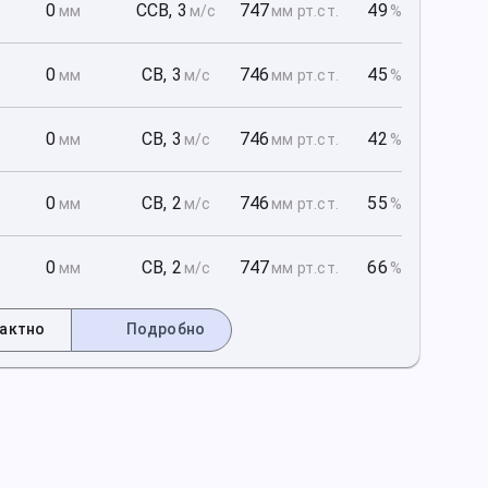
1
0
ССВ
,
3
747
49
мм
м/с
мм рт
.ст.
%
1
0
СВ
,
3
746
45
мм
м/с
мм рт
.ст.
%
1
0
СВ
,
3
746
42
мм
м/с
мм рт
.ст.
%
2
0
СВ
,
2
746
55
мм
м/с
мм рт
.ст.
%
2
0
СВ
,
2
747
66
мм
м/с
мм рт
.ст.
%
актно
Подробно