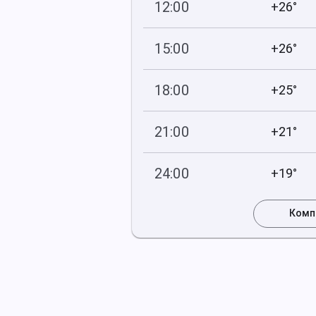
12:00
+26°
750
39
мм рт
.ст.
%
15:00
+26°
749
38
мм рт
.ст.
%
18:00
+25°
748
52
мм рт
.ст.
%
21:00
+21°
748
56
мм рт
.ст.
%
24:00
+19°
747
73
мм рт
.ст.
%
Комп