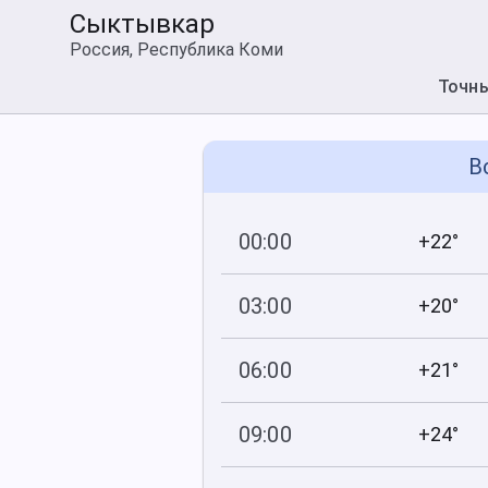
Сыктывкар
Россия, Республика Коми
Точн
В
00:00
+22°
752
97
мм рт
.ст.
%
03:00
+20°
752
99
мм рт
.ст.
%
06:00
+21°
751
70
мм рт
.ст.
%
09:00
+24°
750
49
мм рт
.ст.
%