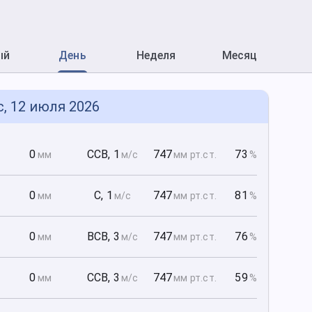
ый
День
Неделя
Месяц
с, 12 июля 2026
0
0
ССВ
,
1
747
73
мм
м/с
мм рт
.ст.
%
0
0
С
,
1
747
81
мм
м/с
мм рт
.ст.
%
0
0
ВСВ
,
3
747
76
мм
м/с
мм рт
.ст.
%
0
0
ССВ
,
3
747
59
мм
м/с
мм рт
.ст.
%