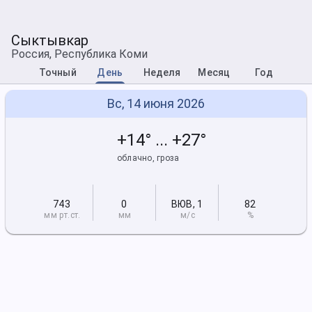
Сыктывкар
Россия, Республика Коми
Точный
День
Неделя
Месяц
Год
Вс, 14 июня 2026
+14° ... +27°
облачно, гроза
743
0
ВЮВ
,
1
82
мм рт
.ст.
мм
м/с
%