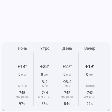
Ночь
Утро
День
Вечер
+14°
+23°
+27°
+19°
0
0
0
0
мм
мм
мм
мм
В
,
2
ЮВ
,
2
штиль
м/с
м/с
штиль
745
744
742
742
мм рт
.ст.
мм рт
.ст.
мм рт
.ст.
мм рт
.ст.
97
56
54
92
%
%
%
%