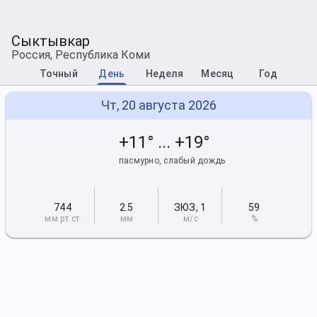
Сыктывкар
Россия, Республика Коми
Точный
День
Неделя
Месяц
Год
Чт, 20 августа 2026
+11° ... +19°
пасмурно, слабый дождь
744
2.5
ЗЮЗ
,
1
59
мм рт
.ст.
мм
м/с
%