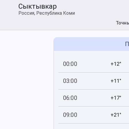
Сыктывкар
Россия, Республика Коми
Точн
П
00:00
+12°
747
75
мм рт
.ст.
%
03:00
+11°
747
87
мм рт
.ст.
%
06:00
+17°
748
82
мм рт
.ст.
%
09:00
+21°
748
80
мм рт
.ст.
%