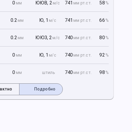
1
0
ЮЮВ
,
2
741
58
мм
м/с
мм рт
.ст.
%
1
0.2
Ю
,
1
741
66
мм
м/с
мм рт
.ст.
%
1
0.2
ЮЮЗ
,
2
740
80
мм
м/с
мм рт
.ст.
%
2
0
Ю
,
1
740
92
мм
м/с
мм рт
.ст.
%
2
0
740
98
мм
штиль
мм рт
.ст.
%
актно
Подробно