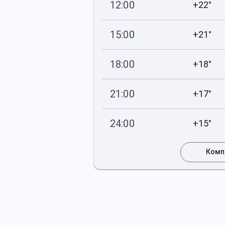
12:00
+22°
747
65
мм рт
.ст.
%
15:00
+21°
747
46
мм рт
.ст.
%
18:00
+18°
746
56
мм рт
.ст.
%
21:00
+17°
746
80
мм рт
.ст.
%
24:00
+15°
745
98
мм рт
.ст.
%
Комп