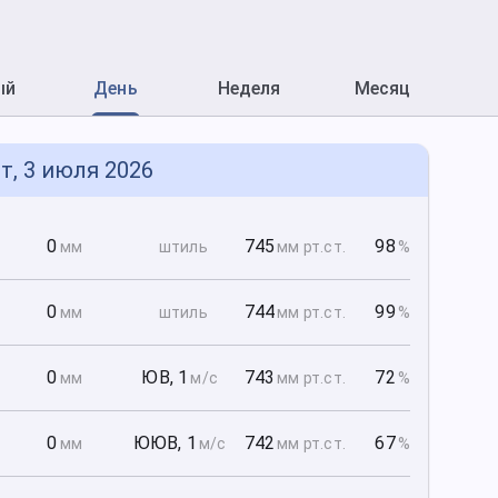
ый
День
Неделя
Месяц
т, 3 июля 2026
0
0
745
98
мм
штиль
мм рт
.ст.
%
0
0
744
99
мм
штиль
мм рт
.ст.
%
0
0
ЮВ
,
1
743
72
мм
м/с
мм рт
.ст.
%
0
0
ЮЮВ
,
1
742
67
мм
м/с
мм рт
.ст.
%