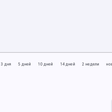
3 дня
5 дней
10 дней
14 дней
2 недели
но